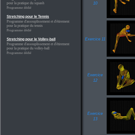
pour la pratique du squash
10
Programme dédié
Stretching pour le Tennis
Programme d'assouplissement et d'étirement
pour la pratique du tennis
Programme dédié
Exercice 11
Stretching pour le Volley-ball
Programme d'assouplissement et d'étirement
pour la pratique du volley-ball
Programme dédié
Exercice
12
Exercice
13