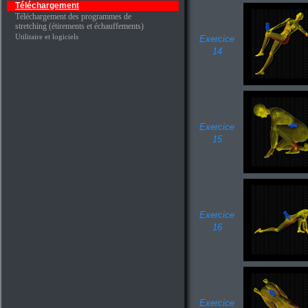
Téléchargement
Téléchargement des programmes de
stretching (étirements et échauffements)
Utilitaire et logiciels
Exercice
14
Exercice
15
Exercice
16
Exercice