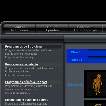
Programmes de Stretching
Programmes d'étirement et d'échauffement
Objectif :
pour le sport ou le quotidien
Programmes de stretching
Durée :
Programmes de détente
Programmes et routines de Stretching pour
le bien-être quotidien
Choix de programmes
Programmes dédiés à un sport
Exercice 1
Programmes de Stretching, d'étirements et
d'échauffements pour le sport
Choix de programmes
Échauffement avant une course
Programme d'échauffement avant une