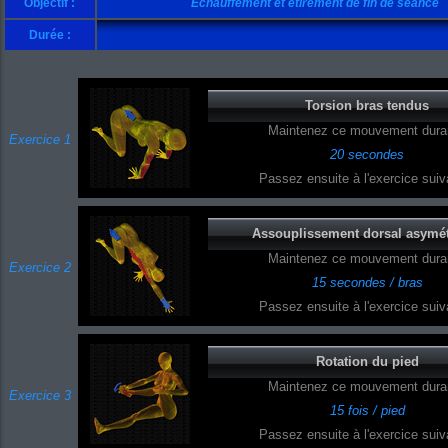
Objectif :
Échauffement et étirement de fin de séance
Durée :
Torsion bras tendus
Maintenez ce mouvement duran
Exercice 1
20 secondes
Passez ensuite à l'exercice suiva
Assouplissement dorsal asymé
Maintenez ce mouvement duran
Exercice 2
15 secondes / bras
Passez ensuite à l'exercice suiva
Rotation du pied
Maintenez ce mouvement duran
Exercice 3
15 fois / pied
Passez ensuite à l'exercice suiva