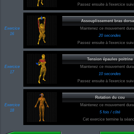
Passez ensuite à l'exercice suiva
Assouplissement bras dors
Exercice
Maintenez ce mouvement duran
16
20 secondes
Passez ensuite à l'exercice suiva
Tension épaules poitrine
Exercice
Maintenez ce mouvement duran
17
10 secondes
Passez ensuite à l'exercice suiva
Rotation du cou
Exercice
Maintenez ce mouvement duran
18
5 fois / côté
Cet exercice termine la séan