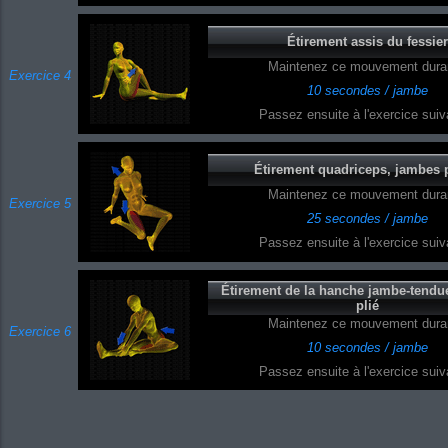
Étirement assis du fessier
Maintenez ce mouvement duran
Exercice 4
10 secondes / jambe
Passez ensuite à l'exercice suiva
Étirement quadriceps, jambes 
Maintenez ce mouvement duran
Exercice 5
25 secondes / jambe
Passez ensuite à l'exercice suiva
Étirement de la hanche jambe-tendu
plié
Maintenez ce mouvement duran
Exercice 6
10 secondes / jambe
Passez ensuite à l'exercice suiva