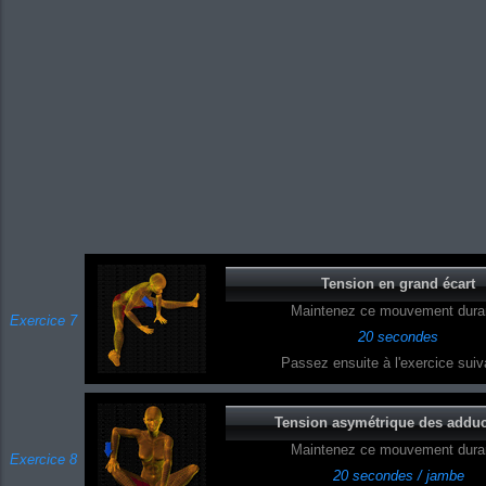
Tension en grand écart
Maintenez ce mouvement duran
Exercice 7
20 secondes
Passez ensuite à l'exercice suiva
Tension asymétrique des adduc
Maintenez ce mouvement duran
Exercice 8
20 secondes / jambe