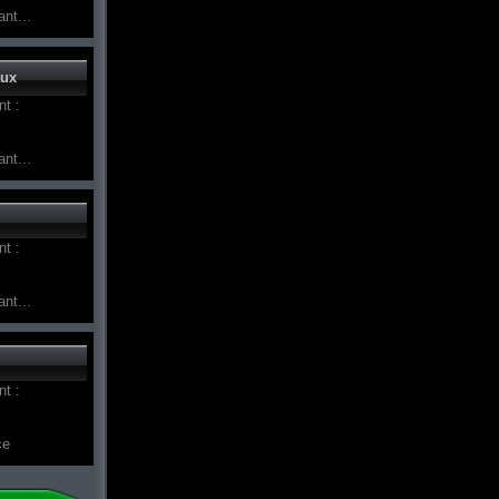
nt...
aux
t :
nt...
t :
nt...
t :
ce