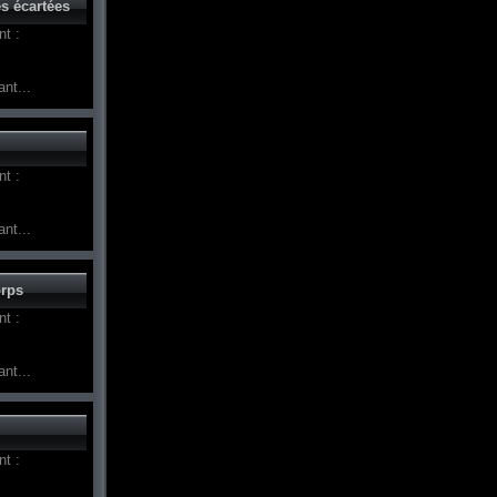
s écartées
t :
nt...
t :
nt...
orps
t :
nt...
t :