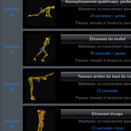
Assouplissement quadriceps, jambe
Exercice
Maintenez ce mouvement duran
12
20 secondes / jambe
Passez ensuite à l'exercice suiva
Étirement du mollet
Exercice
Maintenez ce mouvement duran
13
30 secondes / jambe
Passez ensuite à l'exercice suiva
Tension arrière du haut du c
Exercice
Maintenez ce mouvement duran
14
15 secondes
Passez ensuite à l'exercice suiva
Étirement triceps
Exercice
Maintenez ce mouvement duran
15
15 secondes / bras