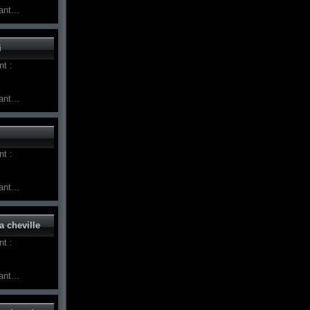
nt...
i
t :
nt...
t :
nt...
 cheville
t :
nt...