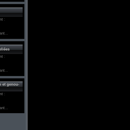
t :
nt...
pliées
t :
nt...
e et genou-
t :
nt...