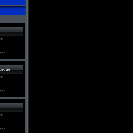
t :
nt...
trique
t :
nt...
t :
nt...