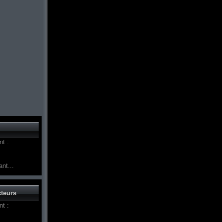
t :
nt...
teurs
t :