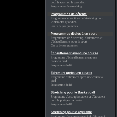
pour le sport ou le quotidien
Programmes de stretching
Programmes de détente
Programmes et routines de Stretching pour
le bien-être quotidien
Choix de programmes
Programmes dédiés à un sport
Programmes de Stretching, d'étirements et
d'échauffements pour le sport
Choix de programmes
Échauffement avant une course
Programme d'échauffement avant une
course à pied
Programme dédié
Étirement après une course
Programme d'étirement après une course à
pied
Programme dédié
Stretching pour le Basket-ball
Programme d'assouplissement et d'étirement
pour la pratique du basket
Programme dédié
Stretching pour le Cyclisme
Programme d'assouplissement et d'étirement