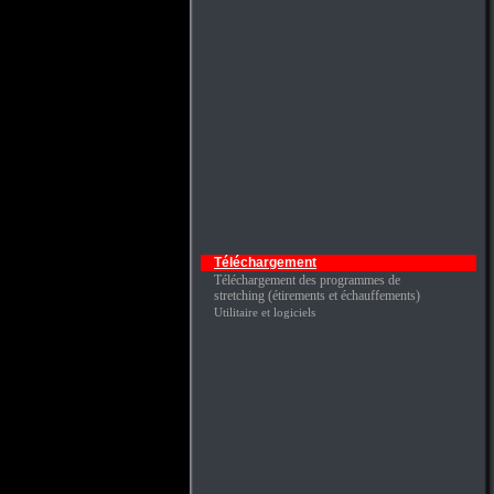
Téléchargement
Téléchargement des programmes de
stretching (étirements et échauffements)
Utilitaire et logiciels