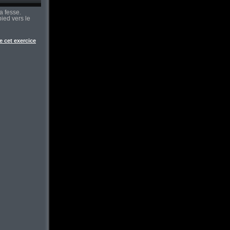
a fesse.
ied vers le
de cet exercice