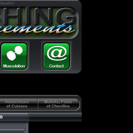
elaxation
 B