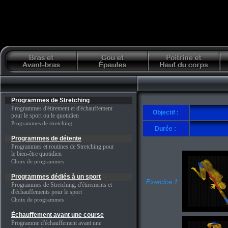
Programmes de Stretching
Programmes d'étirement et d'échauffement
Objectif :
pour le sport ou le quotidien
Programmes de stretching
Durée :
Programmes de détente
Programmes et routines de Stretching pour
le bien-être quotidien
Choix de programmes
Programmes dédiés à un sport
Exercice 1
Programmes de Stretching, d'étirements et
d'échauffements pour le sport
Choix de programmes
Échauffement avant une course
Programme d'échauffement avant une