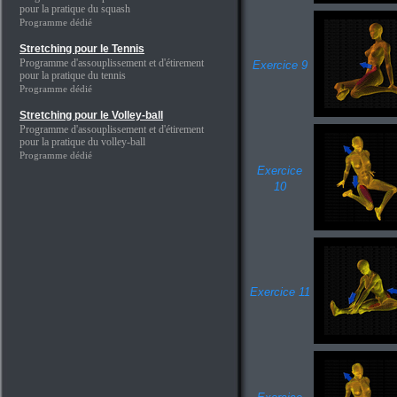
pour la pratique du squash
Programme dédié
Stretching pour le Tennis
Programme d'assouplissement et d'étirement
Exercice 9
pour la pratique du tennis
Programme dédié
Stretching pour le Volley-ball
Programme d'assouplissement et d'étirement
pour la pratique du volley-ball
Programme dédié
Exercice
10
Exercice 11